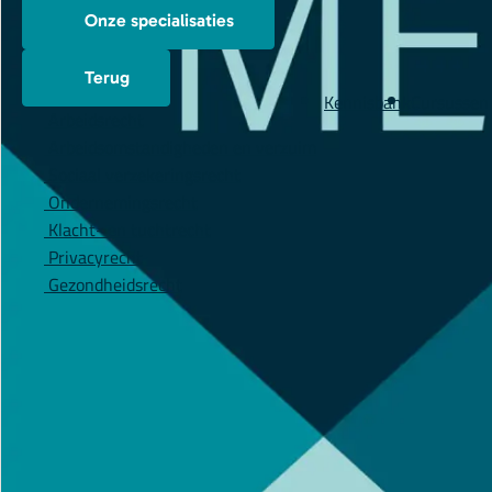
Onze specialisaties
Terug
Kennisbank
Cursussen
Arbeidsrecht
Arbeidsomstandigheden en verzuim
Sociaal verzekeringsrecht
Ondernemingsrecht
Klacht- en tuchtrecht
Privacyrecht
Gezondheidsrecht