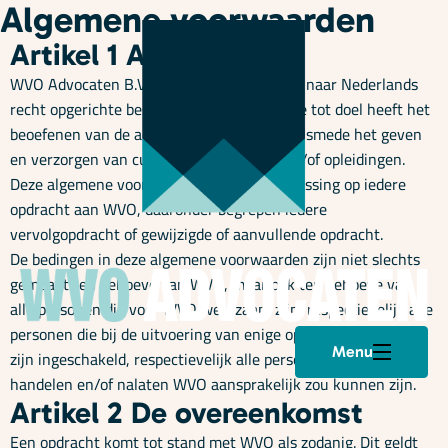
Algemene voorwaarden
Artikel 1 Algemeen
WVO Advocaten B.V., (hierna: ‘WVO’) is een naar Nederlands
recht opgerichte besloten vennootschap die tot doel heeft het
beoefenen van de advocatuur, mediation, alsmede het geven
en verzorgen van cursussen, trainingen en/of opleidingen.
Deze algemene voorwaarden zijn van toepassing op iedere
opdracht aan WVO, daaronder begrepen iedere
vervolgopdracht of gewijzigde of aanvullende opdracht.
De bedingen in deze algemene voorwaarden zijn niet slechts
gemaakt ten behoeve van WVO, maar ook ten behoeve van
alle personen die voor WVO werkzaam zijn, respectievelijk alle
personen die bij de uitvoering van enige opdracht door WVO
Menu
zijn ingeschakeld, respectievelijk alle personen voor wiens
handelen en/of nalaten WVO aansprakelijk zou kunnen zijn.
Artikel 2 De overeenkomst
Een opdracht komt tot stand met WVO als zodanig. Dit geldt
Plan een afspraak