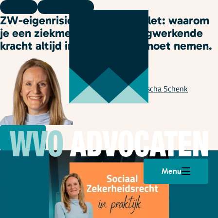
Kennis
02 februari 2026
ZW-eigenrisicodragers opgelet: waarom
je een ziekmelding met terugwerkende
kracht altijd in behandeling moet nemen.
Geschreven door
Natascha Schenk
Menu
Plan een afspraak