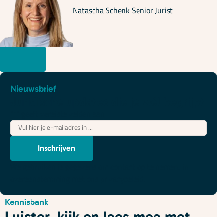
Natascha Schenk
Senior Jurist
Nieuwsbrief
Juridische updates die je wél begrijpt
"
*
" geeft vereiste velden aan
E-
mailadres
*
Inschrijven
We gebruiken je gegevens om contact op te nemen, in
overeenstemming met ons
privacybeleid
.
Kennisbank
Luister, kijk en lees mee met