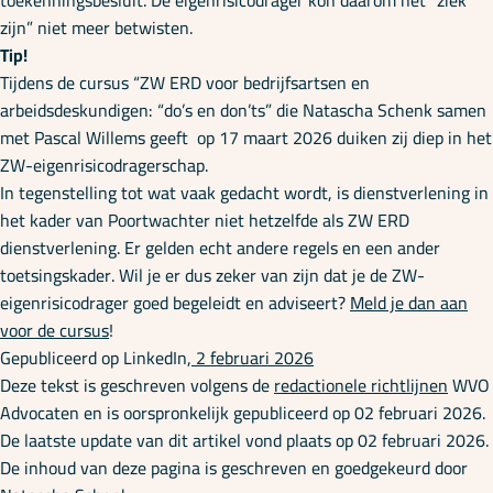
toekenningsbesluit. De eigenrisicodrager kon daarom het “ziek
zijn” niet meer betwisten.
Tip!
Tijdens de cursus “ZW ERD voor bedrijfsartsen en
arbeidsdeskundigen: “do’s en don’ts” die Natascha Schenk samen
met Pascal Willems geeft op 17 maart 2026 duiken zij diep in het
ZW-eigenrisicodragerschap.
In tegenstelling tot wat vaak gedacht wordt, is dienstverlening in
het kader van Poortwachter niet hetzelfde als ZW ERD
dienstverlening. Er gelden echt andere regels en een ander
toetsingskader. Wil je er dus zeker van zijn dat je de ZW-
eigenrisicodrager goed begeleidt en adviseert?
Meld je dan aan
voor de cursus
!
Gepubliceerd op LinkedIn,
2 februari 2026
Deze tekst is geschreven volgens de
redactionele richtlijnen
WVO
Advocaten en is oorspronkelijk gepubliceerd op 02 februari 2026.
De laatste update van dit artikel vond plaats op 02 februari 2026.
De inhoud van deze pagina is geschreven en goedgekeurd door