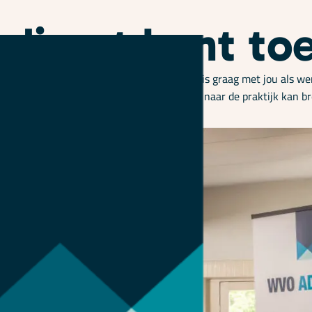
e direct kunt t
 en direct toepasbaar. We delen deze kennis graag met jou als we
e maken hebben, zodat je direct de theorie naar de praktijk kan b