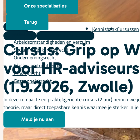
Onze specialisaties
Terug
Kennisbank
Cursussen
Training
Arbeidsrecht
01/09/2026
Hotel Van der Valk, Zwolle
Arbeidsomstandigheden en verzuim
Cursus: Grip op W
Sociaal verzekeringsrecht
Ondernemingsrecht
voor HR-adviseurs
Klacht- en tuchtrecht
Privacyrecht
Gezondheidsrecht
(1.9.2026, Zwolle)
In deze compacte en praktijkgerichte cursus (2 uur) nemen we j
theorie, maar direct toepasbare kennis waarmee je sterker in je
Meld je nu aan