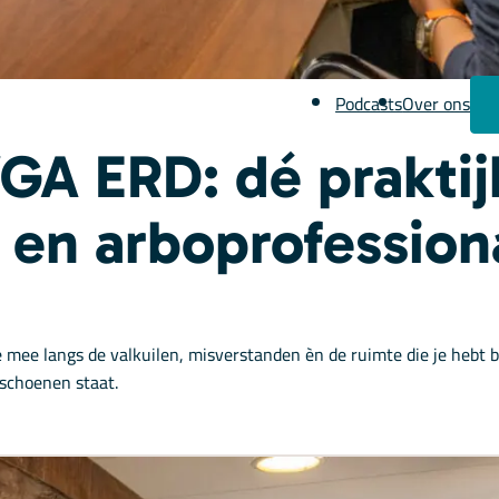
Podcasts
Over ons
GA ERD: dé praktij
 en arboprofession
e mee langs de valkuilen, misverstanden èn de ruimte die je heb
 schoenen staat.