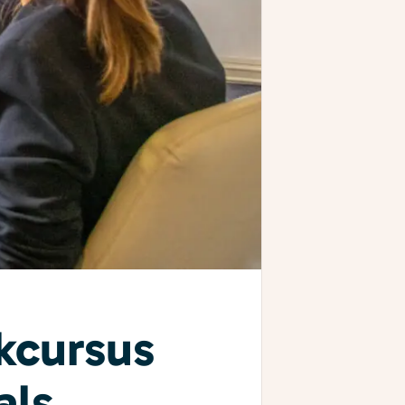
kcursus
als