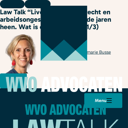
Podcast
14 mei 2025
Law Talk “Live” 116: Arbeidsrecht en
arbeidsongeschiktheid door de jaren
heen. Wat is er veranderd? (1/3)
Geschreven door
Annemarie Busse
Menu
Plan een afspraak