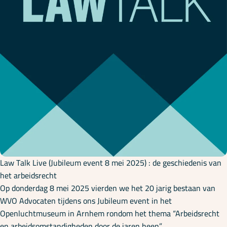
Onze specialisaties
Kennisbank
Cursussen
Podcasts
Over ons
Law Talk Live (Jubileum event 8 mei 2025) : de geschiedenis van
het arbeidsrecht
Op donderdag 8 mei 2025 vierden we het 20 jarig bestaan van
WVO Advocaten tijdens ons Jubileum event in het
Openluchtmuseum in Arnhem rondom het thema “Arbeidsrecht
en arbeidsomstandigheden door de jaren heen”.