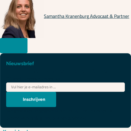
Samantha Kranenburg
Advocaat & Partner
Nieuwsbrief
Juridische updates die je wél begrijpt
"
*
" geeft vereiste velden aan
E-
mailadres
*
Inschrijven
We gebruiken je gegevens om contact op te nemen, in
overeenstemming met ons
privacybeleid
.