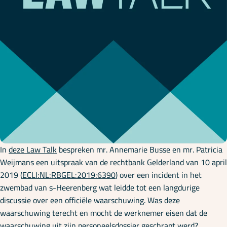
Onze specialisaties
Kennisbank
Cursussen
Podcasts
In
deze Law Talk
bespreken mr. Annemarie Busse en mr. Patricia
Over ons
Weijmans een uitspraak van de rechtbank Gelderland van 10 april
2019 (
ECLI:NL:RBGEL:2019:6390
) over een incident in het
zwembad van s-Heerenberg wat leidde tot een langdurige
discussie over een officiële waarschuwing. Was deze
waarschuwing terecht en mocht de werknemer eisen dat de
waarschuwing uit zijn personeelsdossier geschrapt werd?