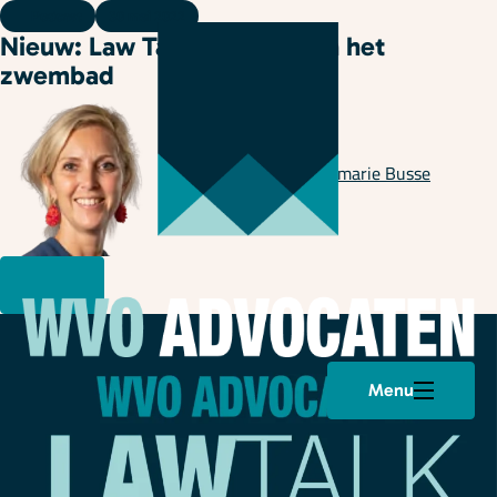
Podcast
30 mei 2022
Nieuw: Law Talk 35: Herrie in het
zwembad
Geschreven door
Annemarie Busse
Menu
Plan een afspraak