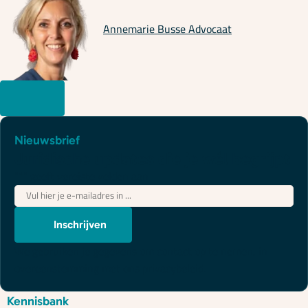
Annemarie Busse
Advocaat
Nieuwsbrief
Juridische updates die je wél begrijpt
"
*
" geeft vereiste velden aan
E-
mailadres
*
Inschrijven
We gebruiken je gegevens om contact op te nemen, in
overeenstemming met ons
privacybeleid
.
Kennisbank