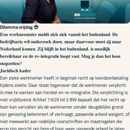
Onze specialisaties
Kennisbank
Dilemma vrijdag 😎
𝐄𝐞𝐧 𝐰𝐞𝐫𝐤𝐧𝐞𝐞𝐦𝐬𝐭𝐞𝐫 𝐦𝐞𝐥𝐝𝐭 𝐳𝐢𝐜𝐡 𝐳𝐢𝐞𝐤 𝐯𝐚𝐧𝐮𝐢𝐭 𝐡𝐞𝐭 𝐛𝐮𝐢𝐭𝐞𝐧𝐥𝐚𝐧𝐝. 𝐃𝐞
𝐛𝐞𝐝𝐫𝐢𝐣𝐟𝐬𝐚𝐫𝐭𝐬 𝐰𝐢𝐥 𝐨𝐧𝐝𝐞𝐫𝐳𝐨𝐞𝐤 𝐝𝐨𝐞𝐧, 𝐦𝐚𝐚𝐫 𝐝𝐚𝐚𝐫𝐯𝐨𝐨𝐫 𝐦𝐨𝐞𝐭 𝐳𝐢𝐣 𝐧𝐚𝐚𝐫
Cursussen
𝐍𝐞𝐝𝐞𝐫𝐥𝐚𝐧𝐝 𝐤𝐨𝐦𝐞𝐧. 𝐙𝐢𝐣 𝐛𝐥𝐢𝐣𝐟𝐭 𝐢𝐧 𝐡𝐞𝐭 𝐛𝐮𝐢𝐭𝐞𝐧𝐥𝐚𝐧𝐝, 𝐢𝐬 𝐦𝐨𝐞𝐢𝐥𝐢𝐣𝐤
𝐛𝐞𝐫𝐞𝐢𝐤𝐛𝐚𝐚𝐫 𝐞𝐧 𝐝𝐞 𝐫𝐞-𝐢𝐧𝐭𝐞𝐠𝐫𝐚𝐭𝐢𝐞 𝐥𝐨𝐨𝐩𝐭 𝐯𝐚𝐬𝐭. 𝐌𝐚𝐠 𝐣𝐞 𝐝𝐚𝐧 𝐡𝐞𝐭 𝐥𝐨𝐨𝐧
𝐬𝐭𝐨𝐩𝐳𝐞𝐭𝐭𝐞𝐧?
Podcasts
𝐉𝐮𝐫𝐢𝐝𝐢𝐬𝐜𝐡 𝐤𝐚𝐝𝐞𝐫
Een zieke werknemer heeft in beginsel recht op loondoorbetaling
tijdens ziekte. Daar staat tegenover dat de werknemer verplicht
Over ons
is mee te werken aan herstel en re-integratie. Die verplichting is
niet vrijblijvend. Artikel 7:629 lid 3 BW bepaalt dat het recht op
loon kan vervallen als de werknemer zonder deugdelijke grond
zijn genezing belemmert of vertraagt, passende arbeid weigert, of
niet meewerkt aan redelijke voorschriften en maatregelen die
erop zijn gericht om hem of haar weer passende arbeid te laten