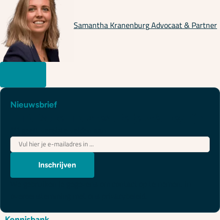
Samantha Kranenburg
Advocaat & Partner
Nieuwsbrief
Juridische updates die je wél begrijpt
"
*
" geeft vereiste velden aan
E-
mailadres
*
Inschrijven
We gebruiken je gegevens om contact op te nemen, in
overeenstemming met ons
privacybeleid
.
Kennisbank