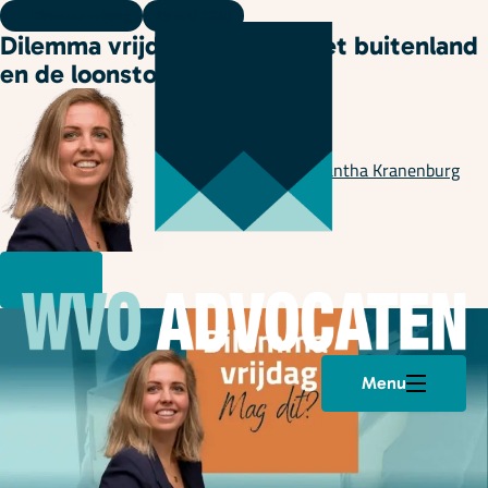
Dilemma vrijdag
29 mei 2026
Dilemma vrijdag: ziekte in het buitenland
en de loonstop
Geschreven door
Samantha Kranenburg
Menu
Plan een afspraak