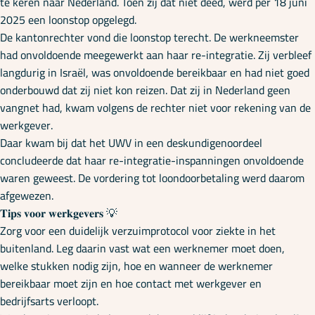
te keren naar Nederland. Toen zij dat niet deed, werd per 18 juni
2025 een loonstop opgelegd.
De kantonrechter vond die loonstop terecht. De werkneemster
had onvoldoende meegewerkt aan haar re-integratie. Zij verbleef
langdurig in Israël, was onvoldoende bereikbaar en had niet goed
onderbouwd dat zij niet kon reizen. Dat zij in Nederland geen
vangnet had, kwam volgens de rechter niet voor rekening van de
werkgever.
Daar kwam bij dat het UWV in een deskundigenoordeel
concludeerde dat haar re-integratie-inspanningen onvoldoende
waren geweest. De vordering tot loondoorbetaling werd daarom
afgewezen.
𝐓𝐢𝐩𝐬 𝐯𝐨𝐨𝐫 𝐰𝐞𝐫𝐤𝐠𝐞𝐯𝐞𝐫𝐬 💡
Zorg voor een duidelijk verzuimprotocol voor ziekte in het
buitenland. Leg daarin vast wat een werknemer moet doen,
welke stukken nodig zijn, hoe en wanneer de werknemer
bereikbaar moet zijn en hoe contact met werkgever en
bedrijfsarts verloopt.