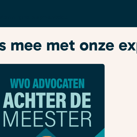
enstemming met ons
privacybeleid
.
ees mee met onze e