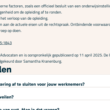
ne factoren, zoals een officieel besluit van een onderwijsinstelli
enheid om de opleiding af te ronden.
het verloop van de opleiding.
aan de actuele eisen uit de rechtspraak. Ontbindende voorwaarden
roep op doen.
25:1843
dvocaten en is oorspronkelijk gepubliceerd op 11 april 2025. De la
edgekeurd door Samantha Kranenburg.
len
kering af te sluiten voor jouw werknemers?
dweilen?
 van rust. Mag je dat vragen?