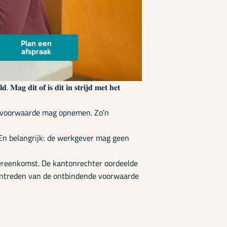
Plan een
afspraak
. 𝐌𝐚𝐠 𝐝𝐢𝐭 𝐨𝐟 𝐢𝐬 𝐝𝐢𝐭 𝐢𝐧 𝐬𝐭𝐫𝐢𝐣𝐝 𝐦𝐞𝐭 𝐡𝐞𝐭
de voorwaarde mag opnemen. Zo’n
. En belangrijk: de werkgever mag geen
overeenkomst. De kantonrechter oordeelde
 intreden van de ontbindende voorwaarde