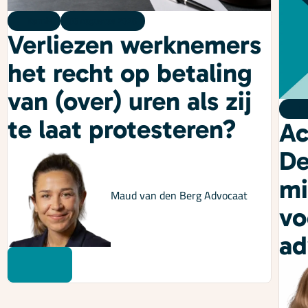
Kennis
06 augustus 2026
Verliezen werknemers
het recht op betaling
van (over) uren als zij
Po
te laat protesteren?
Ac
De
mi
Maud van den Berg
Advocaat
vo
ad