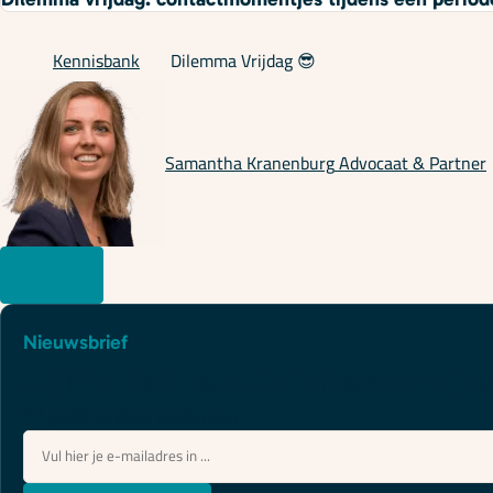
Kennisbank
Dilemma Vrijdag 😎
Samantha Kranenburg
Advocaat & Partner
Nieuwsbrief
Juridische updates die je
"
*
" geeft vereiste velden aan
E-
mailadres
*