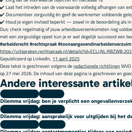
✔️ Laat het intreden van de voorwaarde volledig afhangen van exter
✔️ Documenteer zorgvuldig én geef de werknemer voldoende geleg
✔️ Houd je eigen invloed beperkt — zowel in de beoordeling als in 
Dus: check regelmatig of jouw arbeidsovereenkomsten nog voldoen 
met een zorgvuldige opzet kun je er wel degelijk succesvol een be
#arbeidsrecht
#rechtspraak
#toonaangevendinarbeidenverzuim
https://uitspraken.rechtspraak.nl/details?id=ECLI:NL:RBZWB:20
Gepubliceerd op LinkedIn,
11 april 2025
Deze tekst is geschreven volgens de
redactionele richtlijnen
WVO A
op 27 mei 2026. De inhoud van deze pagina is geschreven en go
Andere interessante artike
Dilemma vrijdag
10 juli 2026
Dilemma vrijdag: ben je verplicht een ongevallenverze
Dilemma vrijdag
03 juli 2026
Dilemma vrijdag: aansprakelijk voor uitglijden bij het 
Dilemma vrijdag
19 juni 2026
Dilemma vrijdag: contactmomentjes tijdens een periode