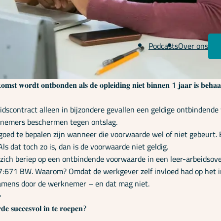
Podcasts
Over ons
𝐦𝐬𝐭 𝐰𝐨𝐫𝐝𝐭 𝐨𝐧𝐭𝐛𝐨𝐧𝐝𝐞𝐧 𝐚𝐥𝐬 𝐝𝐞 𝐨𝐩𝐥𝐞𝐢𝐝𝐢𝐧𝐠 𝐧𝐢𝐞𝐭 𝐛𝐢𝐧𝐧𝐞𝐧 1 𝐣𝐚𝐚𝐫 𝐢𝐬 𝐛𝐞𝐡𝐚𝐚𝐥𝐝
eidscontract alleen in bijzondere gevallen een geldige ontbinden
erknemers beschermen tegen ontslag.
f goed te bepalen zijn wanneer die voorwaarde wel of niet gebeurt
s dat toch zo is, dan is de voorwaarde niet geldig.
zij zich beriep op een ontbindende voorwaarde in een leer-arbeids
el 7:671 BW. Waarom? Omdat de werkgever zelf invloed had op het
tamens door de werknemer – en dat mag niet.

𝐞 𝐬𝐮𝐜𝐜𝐞𝐬𝐯𝐨𝐥 𝐢𝐧 𝐭𝐞 𝐫𝐨𝐞𝐩𝐞𝐧?