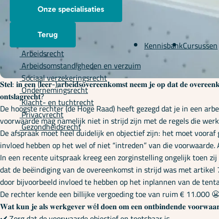
Onze specialisaties
Terug
Kennisbank
Cursussen
Arbeidsrecht
Arbeidsomstandigheden en verzuim
Sociaal verzekeringsrecht
𝐒𝐭𝐞𝐥: 𝐢𝐧 𝐞𝐞𝐧 (𝐥𝐞𝐞𝐫-)𝐚𝐫𝐛𝐞𝐢𝐝𝐬𝐨𝐯𝐞𝐫𝐞𝐞𝐧𝐤𝐨𝐦𝐬𝐭 𝐧𝐞𝐞𝐦 𝐣𝐞 𝐨𝐩 𝐝𝐚𝐭 𝐝𝐞 𝐨𝐯𝐞𝐫𝐞𝐞𝐧𝐤
Ondernemingsrecht
𝐨𝐧𝐭𝐬𝐥𝐚𝐠𝐫𝐞𝐜𝐡𝐭?
Klacht- en tuchtrecht
De hoogste rechter (de Hoge Raad) heeft gezegd dat je in een arb
Privacyrecht
voorwaarde mag namelijk niet in strijd zijn met de regels die w
Gezondheidsrecht
De afspraak moet heel duidelijk en objectief zijn: het moet voora
invloed hebben op het wel of niet “intreden” van die voorwaarde. Al
In een recente uitspraak kreeg een zorginstelling ongelijk toen 
dat de beëindiging van de overeenkomst in strijd was met artik
door bijvoorbeeld invloed te hebben op het inplannen van de ten
De rechter kende een billijke vergoeding toe van ruim € 11.000 
𝐖𝐚𝐭 𝐤𝐮𝐧 𝐣𝐞 𝐚𝐥𝐬 𝐰𝐞𝐫𝐤𝐠𝐞𝐯𝐞𝐫 𝐰é𝐥 𝐝𝐨𝐞𝐧 𝐨𝐦 𝐞𝐞𝐧 𝐨𝐧𝐭𝐛𝐢𝐧𝐝𝐞𝐧𝐝𝐞 𝐯𝐨𝐨𝐫𝐰𝐚𝐚𝐫𝐝
✔️ Zorg dat de voorwaarde objectief en toetsbaar is.