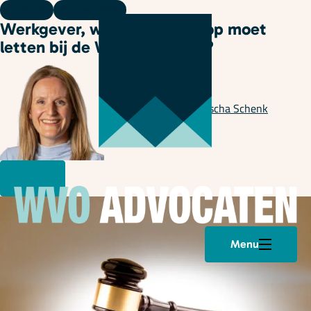
Kennis
03 maart 2025
Werkgever, weet jij waar je op moet
letten bij de WIA-beslissing?
Geschreven door
Natascha Schenk
Menu
Plan een afspraak