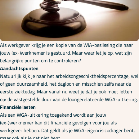
Onze specialisaties
Kennisbank
Als werkgever krijg je een kopie van de WIA-beslissing die naar
Cursussen
jouw (ex-)werknemer is gestuurd. Maar waar let je op, wat zijn
belangrijke punten om te controleren?
Aandachtspunten
Podcasts
Natuurlijk kijk je naar het arbeidsongeschiktheidspercentage, wel
of geen duurzaamheid, het dagloon en misschien zelfs naar de
eerste ziektedag. Maar vanaf nu weet je dat je ook moet letten
Over ons
op: de vastgestelde duur van de loongerelateerde WGA-uitkering.
Financiële lasten
Als een WGA-uitkering toegekend wordt aan jouw
(ex-)werknemer kan dit financiële gevolgen voor jou als
werkgever hebben. Dat geldt als je WGA-eigenrisicodrager bent,
maar ook als je dat niet bent.