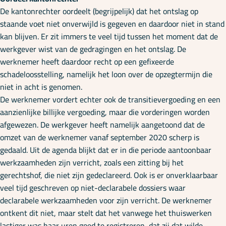
De kantonrechter oordeelt (begrijpelijk) dat het ontslag op
staande voet niet onverwijld is gegeven en daardoor niet in stand
kan blijven. Er zit immers te veel tijd tussen het moment dat de
werkgever wist van de gedragingen en het ontslag. De
werknemer heeft daardoor recht op een gefixeerde
schadeloosstelling, namelijk het loon over de opzegtermijn die
niet in acht is genomen.
De werknemer vordert echter ook de transitievergoeding en een
aanzienlijke billijke vergoeding, maar die vorderingen worden
afgewezen. De werkgever heeft namelijk aangetoond dat de
omzet van de werknemer vanaf september 2020 scherp is
gedaald. Uit de agenda blijkt dat er in die periode aantoonbaar
werkzaamheden zijn verricht, zoals een zitting bij het
gerechtshof, die niet zijn gedeclareerd. Ook is er onverklaarbaar
veel tijd geschreven op niet-declarabele dossiers waar
declarabele werkzaamheden voor zijn verricht. De werknemer
ontkent dit niet, maar stelt dat het vanwege het thuiswerken
lastiger was haar uren goed te registreren, dat zij dat wilde