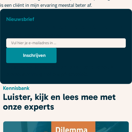
is een cliënt in mijn ervaring meestal beter af.
Nieuwsbrief
Juridische updates die je wél begrijpt
"
*
" geeft vereiste velden aan
E-
mailadres
*
Inschrijven
We gebruiken je gegevens om contact op te nemen, in
overeenstemming met ons
privacybeleid
.
Kennisbank
Luister, kijk en lees mee met
onze experts