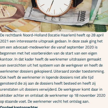
Onze specialisaties
Kennisbank
De rechtbank Noord-Holland (locatie Haarlem) heeft op 28 april
Cursussen
2021 een interessante uitspraak gedaan. In deze zaak ging het
om een advocaat-medewerker die vanaf september 2020 is
begonnen met het voorbereiden van de start van een eigen
Podcasts
kantoor. In dat kader heeft de werknemer uitdraaien gemaakt
van overzichten uit het systeem van de werkgever en heeft de
werknemer dossiers gekopieerd. Uiteraard zonder toestemming.
Over ons
Ook heeft de werknemer in lopende dossiers niet alle tijd
genoteerd die zij aan de dossiers heeft besteed en heeft zij
urenstaten uit dossiers verwijderd. De werkgever komt daar in
oktober achter en ontslaat de werknemer op 18 november 2020
op staande voet. De werknemer vecht het ontslag aan.
Oordeel kantonrechter