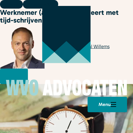
Kennis
18 augustus 2021
Werknemer (advocaat) fraudeert met
tijd-schrijven
Geschreven door
Pascal Willems
Menu
Plan een afspraak