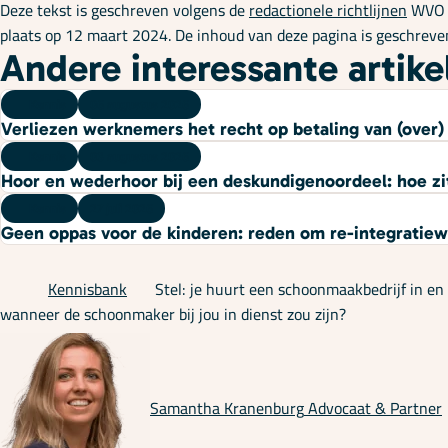
Deze tekst is geschreven volgens de
redactionele richtlijnen
WVO A
plaats op 12 maart 2024. De inhoud van deze pagina is geschre
Andere interessante artike
Kennis
06 augustus 2026
Verliezen werknemers het recht op betaling van (over) u
Kennis
03 augustus 2026
Hoor en wederhoor bij een deskundigenoordeel: hoe zi
Kennis
27 juli 2026
Geen oppas voor de kinderen: reden om re-integratie
Kennisbank
Stel: je huurt een schoonmaakbedrijf in e
wanneer de schoonmaker bij jou in dienst zou zijn?
Samantha Kranenburg
Advocaat & Partner