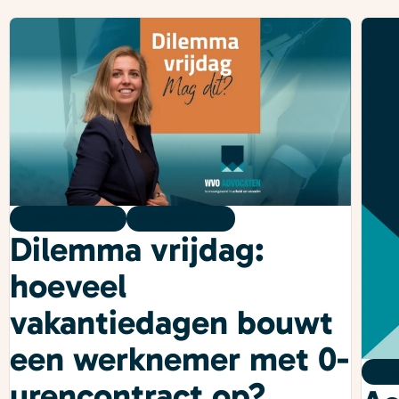
Dilemma vrijdag
07 augustus 2026
Dilemma vrijdag:
hoeveel
vakantiedagen bouwt
een werknemer met 0-
Po
urencontract op?