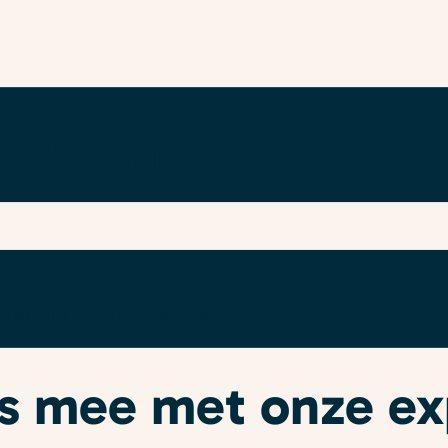
 wél begrijpt
enstemming met ons
privacybeleid
.
ees mee met onze e