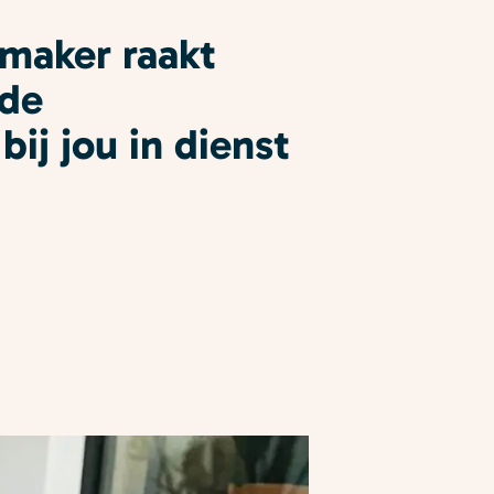
nmaker raakt
fde
ij jou in dienst