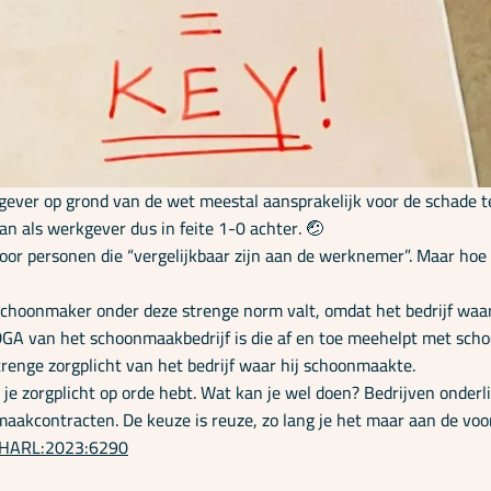
gever op grond van de wet meestal aansprakelijk voor de schade t
an als werkgever dus in feite 1-0 achter. 🤕
oor personen die “vergelijkbaar zijn aan de werknemer”. Maar hoe 
hoonmaker onder deze strenge norm valt, omdat het bedrijf waar 
e DGA van het schoonmaakbedrijf is die af en toe meehelpt met sc
renge zorgplicht van het bedrijf waar hij schoonmaakte.
e je zorgplicht op orde hebt. Wat kan je wel doen? Bedrijven onde
maakcontracten. De keuze is reuze, zo lang je het maar aan de voo
L:GHARL:2023:6290