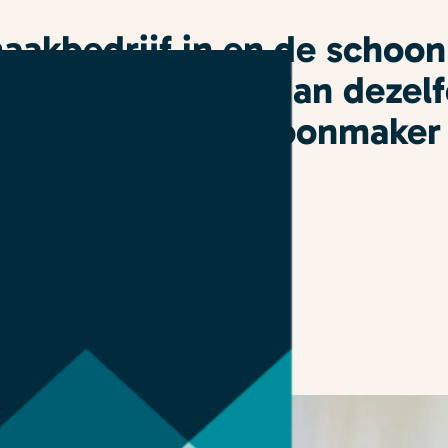
maakbedrijf in en de schoo
 gewond. Geldt dan dezel
s wanneer de schoonmaker b