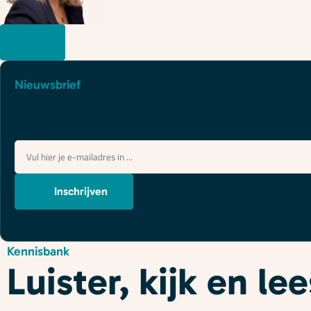
Nieuwsbrief
Juridische updates die je
"
*
" geeft vereiste velden aan
E-
mailadres
*
Inschrijven
We gebruiken je gegevens om contact op te nemen, in overe
Kennisbank
Luister, kijk en l