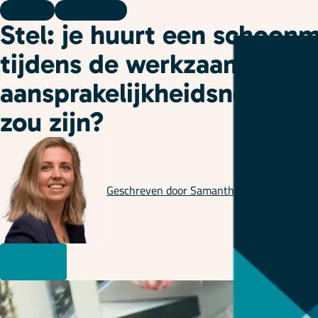
Kennis
12 maart 2024
Stel: je huurt een schoon
tijdens de werkzaamheden
aansprakelijkheidsnorm al
zou zijn?
Geschreven door
Samantha Kranenburg