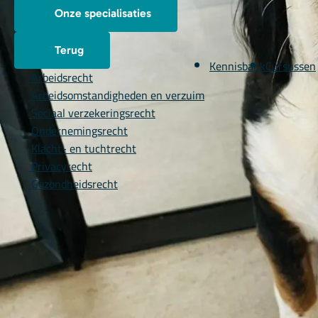
Onze specialisaties
Terug
Kennisbank
Cursussen
Arbeidsrecht
Arbeidsomstandigheden en verzuim
Sociaal verzekeringsrecht
Ondernemingsrecht
Klacht- en tuchtrecht
Privacyrecht
Gezondheidsrecht