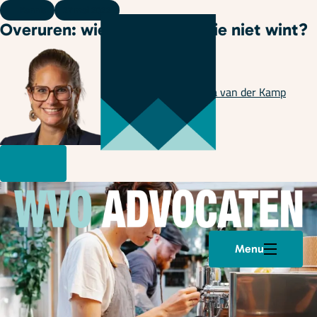
Kennis
27 mei 2022
Overuren: wie niet klaagt, wie niet wint?
Geschreven door
Janna van der Kamp
Menu
Plan een afspraak