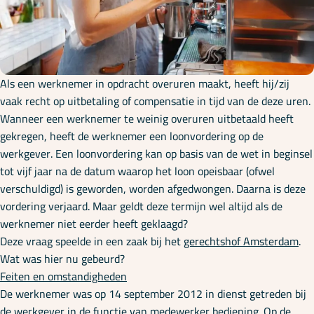
Onze specialisaties
Kennisbank
Als een werknemer in opdracht overuren maakt, heeft hij/zij
vaak recht op uitbetaling of compensatie in tijd van de deze uren.
Cursussen
Wanneer een werknemer te weinig overuren uitbetaald heeft
gekregen, heeft de werknemer een loonvordering op de
werkgever. Een loonvordering kan op basis van de wet in beginsel
Podcasts
tot vijf jaar na de datum waarop het loon opeisbaar (ofwel
verschuldigd) is geworden, worden afgedwongen. Daarna is deze
vordering verjaard. Maar geldt deze termijn wel altijd als de
Over ons
werknemer niet eerder heeft geklaagd?
Deze vraag speelde in een zaak bij het
gerechtshof Amsterdam
.
Wat was hier nu gebeurd?
Feiten en omstandigheden
De werknemer was op 14 september 2012 in dienst getreden bij
de werkgever in de functie van medewerker bediening. Op de