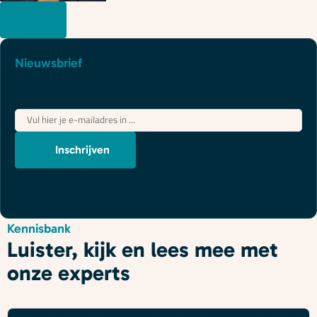
Nieuwsbrief
Juridische updates die je wél begrijpt
"
*
" geeft vereiste velden aan
E-
mailadres
*
Inschrijven
We gebruiken je gegevens om contact op te nemen, in
overeenstemming met ons
privacybeleid
.
Kennisbank
Luister, kijk en lees mee met
onze experts