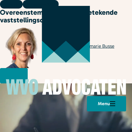
Kennis
24 augustus 2020
Overeenstemming zonder getekende
vaststellingsovereenkomst
Geschreven door
Annemarie Busse
Menu
Plan een afspraak