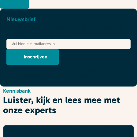
Nieuwsbrief
Juridische updates die je wél begrijpt
"
*
" geeft vereiste velden aan
E-
mailadres
*
Inschrijven
We gebruiken je gegevens om contact op te nemen, in
overeenstemming met ons
privacybeleid
.
Kennisbank
Luister, kijk en lees mee met
onze experts