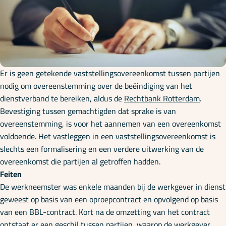
Onze specialisaties
Kennisbank
Er is geen getekende vaststellingsovereenkomst tussen partijen
Cursussen
nodig om overeenstemming over de beëindiging van het
dienstverband te bereiken, aldus de
Rechtbank Rotterdam
.
Bevestiging tussen gemachtigden dat sprake is van
Podcasts
overeenstemming, is voor het aannemen van een overeenkomst
voldoende. Het vastleggen in een vaststellingsovereenkomst is
slechts een formalisering en een verdere uitwerking van de
Over ons
overeenkomst die partijen al getroffen hadden.
Feiten
De werkneemster was enkele maanden bij de werkgever in dienst
geweest op basis van een oproepcontract en opvolgend op basis
van een BBL-contract. Kort na de omzetting van het contract
ontstaat er een geschil tussen partijen, waarop de werkgever