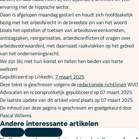
Onze specialisaties
ervaring met de hippische sector.
Daan is afgelopen maandag gestart en houdt zich hoofdzakelijk
bezig met het arbeidsrecht in de breedste zin van het woord
Kennisbank
(zoals het opstellen of toetsen van arbeidsovereenkomsten,
ontslagzaken, reorganisaties, arbeidsconflicten of vragen over
arbeidsvoorwaarden), met daarnaast raakvlakken op het gebied
Cursussen
van het ondernemingsrecht.
We zijn blij met hun komst en heten hen beiden van harte
welkom!
Podcasts
Gepubliceerd op LinkedIn,
7 maart 2025
Deze tekst is geschreven volgens de
redactionele richtlijnen
WVO
Advocaten en is oorspronkelijk gepubliceerd op 07 maart 2025.
Over ons
De laatste update van dit artikel vond plaats op 07 maart 2025.
De inhoud van deze pagina is geschreven en goedgekeurd door
Pascal Willems.
Andere interessante artikelen
Kennis
06 augustus 2026