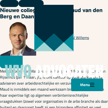
Kennis
07 maart 2025
Nieuwe collega’s gestart: Maud van den
Berg en Daan Rijsemus!
Geschreven door
Pascal Willems
Met de komst van Maud van den Berg (per 1 februari jl.) en Daan
Rijsemus (per 1 maart jl.), is ons kantoor op volle sterkte om te
adviseren over arbeidsrechtelijke en verzuimvraagstukken.
Menu
Maud is inmiddels een maand werkzaam binnen ons kantoor en
haar expertise ligt op algemeen verbintenisrechtelijke
vraagstukken (zowel voor organisaties in de arbo branche als daar
buiten) en daarnaast heeft zij een bijzondere affiniteit en veel
Plan een afspraak