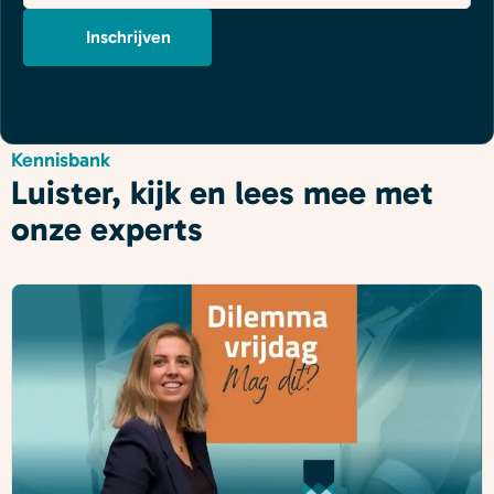
mailadres
*
Inschrijven
We gebruiken je gegevens om contact op te nemen, in
overeenstemming met ons
privacybeleid
.
Kennisbank
Luister, kijk en lees mee met
onze experts