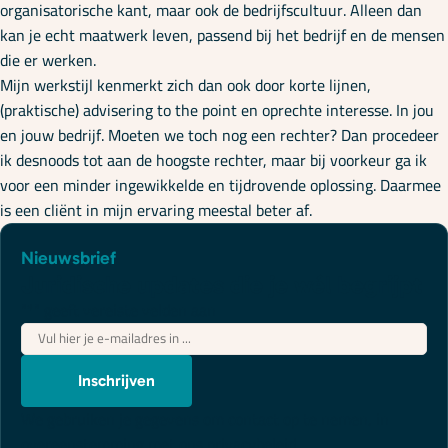
organisatorische kant, maar ook de bedrijfscultuur. Alleen dan
kan je echt maatwerk leven, passend bij het bedrijf en de mensen
die er werken.
Mijn werkstijl kenmerkt zich dan ook door korte lijnen,
(praktische) advisering to the point en oprechte interesse. In jou
en jouw bedrijf. Moeten we toch nog een rechter? Dan procedeer
ik desnoods tot aan de hoogste rechter, maar bij voorkeur ga ik
voor een minder ingewikkelde en tijdrovende oplossing. Daarmee
is een cliënt in mijn ervaring meestal beter af.
Nieuwsbrief
Juridische updates die je wél begrijpt
"
*
" geeft vereiste velden aan
E-
mailadres
*
Inschrijven
We gebruiken je gegevens om contact op te nemen, in
overeenstemming met ons
privacybeleid
.