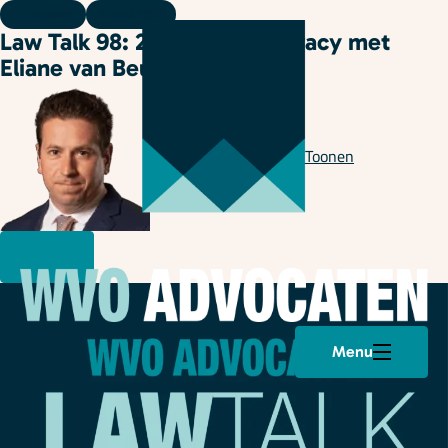
Podcast
21 mei 2024
Law Talk 98: 2e spoor en privacy met
Eliane van Beukering
Geschreven door
Leon Toonen
Menu
Plan een afspraak