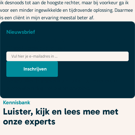
ik desnoods tot aan de hoogste rechter, maar bij voorkeur ga ik
voor een minder ingewikkelde en tijdrovende oplossing. Daarmee
is een cliënt in mijn ervaring meestal beter af.
Nieuwsbrief
Juridische updates die je wél begrijpt
"
*
" geeft vereiste velden aan
E-
mailadres
*
Inschrijven
We gebruiken je gegevens om contact op te nemen, in
overeenstemming met ons
privacybeleid
.
Kennisbank
Luister, kijk en lees mee met
onze experts