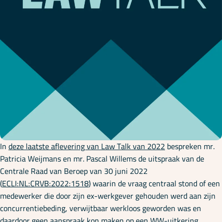
Onze specialisaties
Kennisbank
Cursussen
Podcasts
In
deze laatste aflevering van Law Talk van 2022
bespreken mr.
Over ons
Patricia Weijmans en mr. Pascal Willems de uitspraak van de
Centrale Raad van Beroep van 30 juni 2022
(
ECLI:NL:CRVB:2022:1518
) waarin de vraag centraal stond of een
medewerker die door zijn ex-werkgever gehouden werd aan zijn
concurrentiebeding, verwijtbaar werkloos geworden was en
daardoor geen aanspraak kon maken op een WW-uitkering.