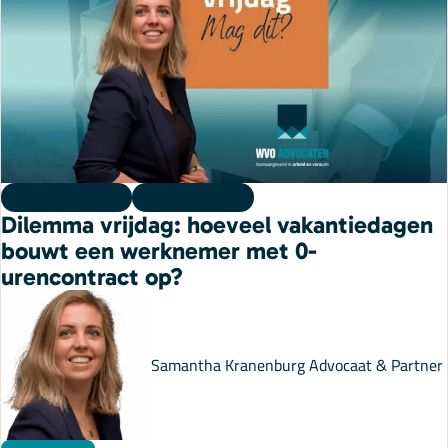
Onze specialisaties
Kennisbank
Cursussen
Dilemma vrijdag
07 augustus 2026
Dilemma vrijdag: hoeveel vakantiedagen
Podcasts
bouwt een werknemer met 0-
urencontract op?
Over ons
Samantha Kranenburg
Advocaat & Partner