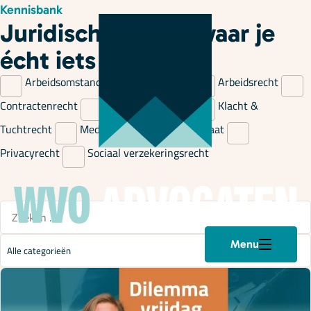
Kennisbank
Juridische kennis waar je
écht iets aan hebt
Arbeidsomstandigheden & Verzuim
Arbeidsrecht
Contractenrecht
Gezondheidsrecht
Klacht &
Tuchtrecht
Mediation
Model op Maat
Privacyrecht
Sociaal verzekeringsrecht
Menu
Plan een afspraak