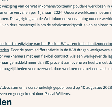
t wijziging van de Wet inkomensvoorziening oudere werklozen in 
komen te vervallen per 1 januari 2024. Oudere werklozen moeten 
annen. De wijziging van de Wet inkomensvoorziening oudere werklo
l van deze maatregel is om de arbeidsmarktpositie van senioren t
sluit tot wijziging van het Besluit Wfsv teneinde de uitzondering
reden
. Door de premiedifferentiatie in de WW dragen werkgevers
 werknemers met een flexibel contract. Als een werkgever de l
erjaar gemiddeld meer dan 30 procent aan overuren heeft, moet 
e mogelijkheden voor overwerk door werknemers met een vast contr
dvocaten en is oorspronkelijk gepubliceerd op 10 augustus 2023. 
even en goedgekeurd door Pascal Willems.
len