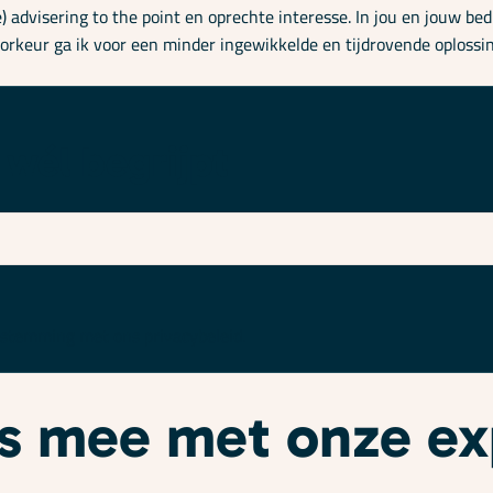
e) advisering to the point en oprechte interesse. In jou en jouw be
orkeur ga ik voor een minder ingewikkelde en tijdrovende oplossin
 wél begrijpt
enstemming met ons
privacybeleid
.
ees mee met onze e