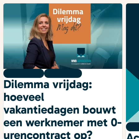
Dilemma vrijdag
07 augustus 2026
Dilemma vrijdag:
hoeveel
vakantiedagen bouwt
een werknemer met 0-
Po
urencontract op?
Ac