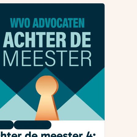
dcast
05 augustus 2026
hter de meester 4: