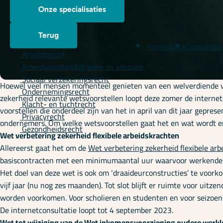
Onze specialisaties
Terug
Kennisbank
Cursussen
Arbeidsrecht
Arbeidsomstandigheden en verzuim
Sociaal verzekeringsrecht
Hoewel veel mensen momenteel genieten van een welverdiende vaka
Ondernemingsrecht
zekerheid relevante wetsvoorstellen loopt deze zomer de internetc
Klacht- en tuchtrecht
voorstellen die onderdeel zijn van het in april van dit jaar ge
Privacyrecht
ondernemers. Om welke wetsvoorstellen gaat het en wat wordt er
Gezondheidsrecht
Wet verbetering zekerheid flexibele arbeidskrachten
Allereerst gaat het om de
Wet verbetering zekerheid flexibele ar
basiscontracten met een minimumaantal uur waarvoor werkenden w
Het doel van deze wet is ook om ‘draaideurconstructies’ te voork
vijf jaar (nu nog zes maanden). Tot slot blijft er ruimte voor u
worden voorkomen. Voor scholieren en studenten en voor seizoens
De internetconsultatie loopt tot 4 september 2023.
Wet tot wijziging van de Wet inkomensvoorziening oudere werk