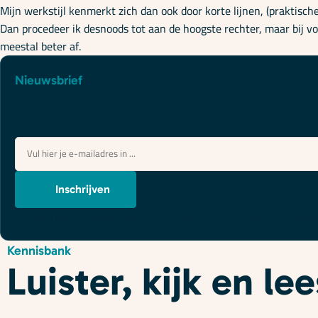
Mijn werkstijl kenmerkt zich dan ook door korte lijnen, (praktisch
Dan procedeer ik desnoods tot aan de hoogste rechter, maar bij vo
meestal beter af.
Nieuwsbrief
Juridische updates die je
"
*
" geeft vereiste velden aan
E-
mailadres
*
Inschrijven
We gebruiken je gegevens om contact op te nemen, in overe
Kennisbank
Luister, kijk en l