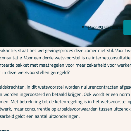
Podcasts
Over ons
ntie, staat het wetgevingsproces deze zomer niet stil. Voor twe
onsultatie. Voor een derde wetsvoorstel is de internetconsultatie
presenteerde pakket met maatregelen voor meer zekerheid voor wer
 in deze wetsvoorstellen geregeld?
beidskrachten
. In dit wetsvoorstel worden nulurencontracten afgesc
orden ingeroosterd en betaald krijgen. Ook wordt er een norm g
omen. Met betrekking tot de ketenregeling is in het wetsvoorstel
itzendwerk, maar concurrentie op arbeidsvoorwaarden tussen uitzen
arbeid geldt een aantal uitzonderingen.
lozen