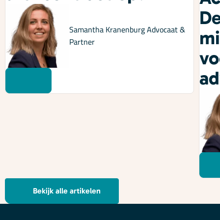
De
Samantha Kranenburg
Advocaat &
mi
Partner
vo
ad
Bekijk alle artikelen