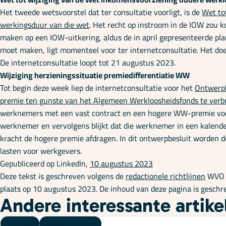
Het tweede wetsvoorstel dat ter consultatie voorligt, is de
Wet to
werkingsduur van die wet
. Het recht op instroom in de IOW zou 
maken op een IOW-uitkering, aldus de in april gepresenteerde pl
moet maken, ligt momenteel voor ter internetconsultatie. Het doe
De internetconsultatie loopt tot 21 augustus 2023.
Wijziging herzieningssituatie premiedifferentiatie WW
Tot begin deze week liep de internetconsultatie voor het
Ontwerpbe
premie ten gunste van het Algemeen Werkloosheidsfonds te verb
werknemers met een vast contract en een hogere WW-premie voor
werknemer en vervolgens blijkt dat die werknemer in een kalend
kracht de hogere premie afdragen. In dit ontwerpbesluit worden d
lasten voor werkgevers.
Gepubliceerd op LinkedIn,
10 augustus 2023
Deze tekst is geschreven volgens de
redactionele richtlijnen
WVO A
plaats op 10 augustus 2023. De inhoud van deze pagina is geschr
Andere interessante artike
Kennis
06 augustus 2026