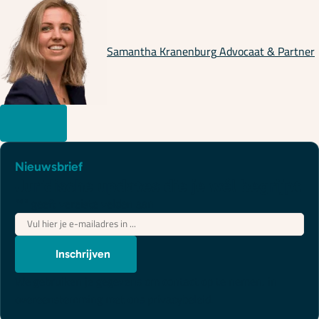
Samantha Kranenburg
Advocaat & Partner
Nieuwsbrief
Juridische updates die je wél begrijpt
"
*
" geeft vereiste velden aan
E-
mailadres
*
Inschrijven
We gebruiken je gegevens om contact op te nemen, in
overeenstemming met ons
privacybeleid
.