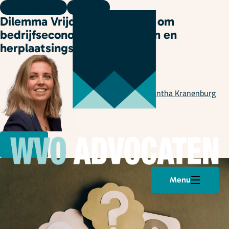
Dilemma vrijdag
11 juli 2025
Dilemma Vrijdag 😎: Ontslag om
bedrijfseconomische redenen en
herplaatsingsplicht
Geschreven door
Samantha Kranenburg
Menu
Plan een afspraak