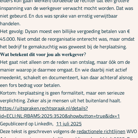
elders kon gaan werken) oordeelde de rechter dat een grotere
inspanning van de werkgever verwacht mocht worden. Dat was
niet gebeurd. En dus was sprake van ernstig verwijtbaar
handelen.
Het gevolg: Dyson moest een billijke vergoeding betalen van €
45.000. Niet omdat de reorganisatie onterecht was, maar omdat
het bedrijf te gemakzuchtig was geweest bij de herplaatsing.
𝐖𝐚𝐭 𝐛𝐞𝐭𝐞𝐤𝐞𝐧𝐭 𝐝𝐢𝐭 𝐯𝐨𝐨𝐫 𝐣𝐨𝐮 𝐚𝐥𝐬 𝐰𝐞𝐫𝐤𝐠𝐞𝐯𝐞𝐫?
Het gaat niet alleen om de reden van ontslag, maar óók om de
manier waarop je daarmee omgaat. En wie daarbij niet actief
meedenkt, schakelt en documenteert, kan daar achteraf alsnog
een fors bedrag voor betalen.
Kortom: herplaatsing is geen formaliteit, maar een serieuze
verplichting. Zeker als je mensen uit het buitenland haalt.
https://uitspraken.rechtspraak.nl/details?
id=ECLI:NL:RBAMS:2025:3520&showbutton=true&idx=1
Gepubliceerd op LinkedIn,
11 juli 2025
Deze tekst is geschreven volgens de
redactionele richtlijnen
WVO