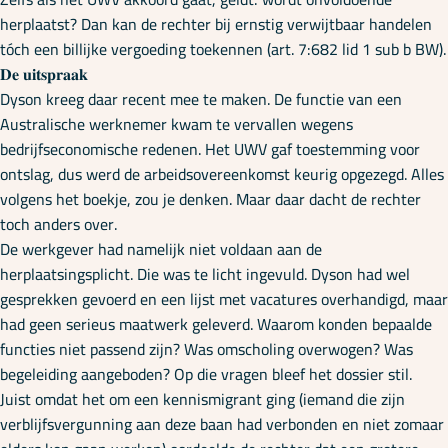
herplaatst? Dan kan de rechter bij ernstig verwijtbaar handelen
tóch een billijke vergoeding toekennen (art. 7:682 lid 1 sub b BW).
𝐃𝐞 𝐮𝐢𝐭𝐬𝐩𝐫𝐚𝐚𝐤
Dyson kreeg daar recent mee te maken. De functie van een
Australische werknemer kwam te vervallen wegens
bedrijfseconomische redenen. Het UWV gaf toestemming voor
ontslag, dus werd de arbeidsovereenkomst keurig opgezegd. Alles
volgens het boekje, zou je denken. Maar daar dacht de rechter
toch anders over.
De werkgever had namelijk niet voldaan aan de
herplaatsingsplicht. Die was te licht ingevuld. Dyson had wel
gesprekken gevoerd en een lijst met vacatures overhandigd, maar
had geen serieus maatwerk geleverd. Waarom konden bepaalde
functies niet passend zijn? Was omscholing overwogen? Was
begeleiding aangeboden? Op die vragen bleef het dossier stil.
Juist omdat het om een kennismigrant ging (iemand die zijn
verblijfsvergunning aan deze baan had verbonden en niet zomaar