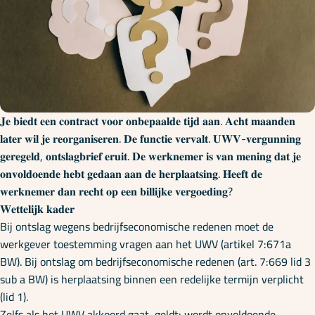
Onze specialisaties
Kennisbank
Cursussen
𝐉𝐞 𝐛𝐢𝐞𝐝𝐭 𝐞𝐞𝐧 𝐜𝐨𝐧𝐭𝐫𝐚𝐜𝐭 𝐯𝐨𝐨𝐫 𝐨𝐧𝐛𝐞𝐩𝐚𝐚𝐥𝐝𝐞 𝐭𝐢𝐣𝐝 𝐚𝐚𝐧. 𝐀𝐜𝐡𝐭 𝐦𝐚𝐚𝐧𝐝𝐞𝐧
𝐥𝐚𝐭𝐞𝐫 𝐰𝐢𝐥 𝐣𝐞 𝐫𝐞𝐨𝐫𝐠𝐚𝐧𝐢𝐬𝐞𝐫𝐞𝐧. 𝐃𝐞 𝐟𝐮𝐧𝐜𝐭𝐢𝐞 𝐯𝐞𝐫𝐯𝐚𝐥𝐭. 𝐔𝐖𝐕-𝐯𝐞𝐫𝐠𝐮𝐧𝐧𝐢𝐧𝐠
𝐠𝐞𝐫𝐞𝐠𝐞𝐥𝐝, 𝐨𝐧𝐭𝐬𝐥𝐚𝐠𝐛𝐫𝐢𝐞𝐟 𝐞𝐫𝐮𝐢𝐭. 𝐃𝐞 𝐰𝐞𝐫𝐤𝐧𝐞𝐦𝐞𝐫 𝐢𝐬 𝐯𝐚𝐧 𝐦𝐞𝐧𝐢𝐧𝐠 𝐝𝐚𝐭 𝐣𝐞
Podcasts
𝐨𝐧𝐯𝐨𝐥𝐝𝐨𝐞𝐧𝐝𝐞 𝐡𝐞𝐛𝐭 𝐠𝐞𝐝𝐚𝐚𝐧 𝐚𝐚𝐧 𝐝𝐞 𝐡𝐞𝐫𝐩𝐥𝐚𝐚𝐭𝐬𝐢𝐧𝐠. 𝐇𝐞𝐞𝐟𝐭 𝐝𝐞
𝐰𝐞𝐫𝐤𝐧𝐞𝐦𝐞𝐫 𝐝𝐚𝐧 𝐫𝐞𝐜𝐡𝐭 𝐨𝐩 𝐞𝐞𝐧 𝐛𝐢𝐥𝐥𝐢𝐣𝐤𝐞 𝐯𝐞𝐫𝐠𝐨𝐞𝐝𝐢𝐧𝐠?
𝐖𝐞𝐭𝐭𝐞𝐥𝐢𝐣𝐤 𝐤𝐚𝐝𝐞𝐫
Over ons
Bij ontslag wegens bedrijfseconomische redenen moet de
werkgever toestemming vragen aan het UWV (artikel 7:671a
BW). Bij ontslag om bedrijfseconomische redenen (art. 7:669 lid 3
sub a BW) is herplaatsing binnen een redelijke termijn verplicht
(lid 1).
Zelfs als het UWV akkoord gaat, geldt: wordt onvoldoende