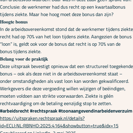
Conclusie: de werknemer had dus recht op een kwartaalbonus
tijdens ziekte. Maar hoe hoog moet deze bonus dan zijn?
𝐇𝐨𝐨𝐠𝐭𝐞 𝐛𝐨𝐧𝐮𝐬
In de arbeidsovereenkomst stond dat de werknemer tijdens ziekte
recht had op 70% van het loon tijdens ziekte. Aangezien de bonus
“loon” is, geldt ook voor de bonus dat recht is op 70% van de
bonus tijdens ziekte.
𝐁𝐞𝐥𝐚𝐧𝐠 𝐯𝐨𝐨𝐫 𝐝𝐞 𝐩𝐫𝐚𝐤𝐭𝐢𝐣𝐤
Deze uitspraak bevestigt opnieuw dat een structureel toegekende
bonus – ook als deze niet in de arbeidsovereenkomst staat –
onder omstandigheden als vast loon kan worden gekwalificeerd.
Werkgevers die deze vergoeding willen wijzigen of beëindigen,
moeten voldoen aan strikte voorwaarden. Ziekte is géén
rechtvaardiging om de betaling eenzijdig stop te zetten.
#arbeidsrecht
#rechtspraak
#toonaangevendinarbeidenverzuim
https://uitspraken.rechtspraak.nl/details?
id=ECLI:NL:RBNHO:2025:4164&showbutton=true&idx=15