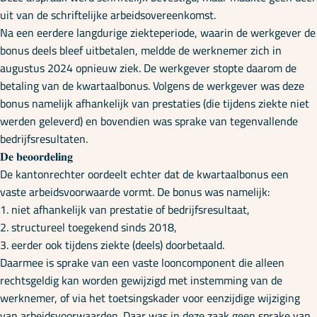
uit van de schriftelijke arbeidsovereenkomst.
Na een eerdere langdurige ziekteperiode, waarin de werkgever de
bonus deels bleef uitbetalen, meldde de werknemer zich in
augustus 2024 opnieuw ziek. De werkgever stopte daarom de
betaling van de kwartaalbonus. Volgens de werkgever was deze
bonus namelijk afhankelijk van prestaties (die tijdens ziekte niet
werden geleverd) en bovendien was sprake van tegenvallende
bedrijfsresultaten.
𝐃𝐞 𝐛𝐞𝐨𝐨𝐫𝐝𝐞𝐥𝐢𝐧𝐠
De kantonrechter oordeelt echter dat de kwartaalbonus een
vaste arbeidsvoorwaarde vormt. De bonus was namelijk:
1. niet afhankelijk van prestatie of bedrijfsresultaat,
2. structureel toegekend sinds 2018,
3. eerder ook tijdens ziekte (deels) doorbetaald.
Daarmee is sprake van een vaste looncomponent die alleen
rechtsgeldig kan worden gewijzigd met instemming van de
werknemer, of via het toetsingskader voor eenzijdige wijziging
van arbeidsvoorwaarden. Daar was in deze zaak geen sprake van.