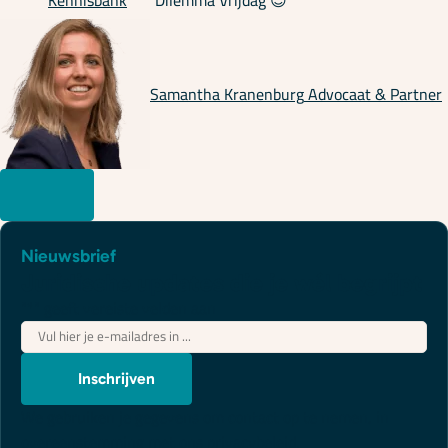
Kennisbank
Dilemma Vrijdag 😎
Samantha Kranenburg
Advocaat & Partner
Nieuwsbrief
Juridische updates die je wél begrijpt
"
*
" geeft vereiste velden aan
E-
mailadres
*
Inschrijven
We gebruiken je gegevens om contact op te nemen, in
overeenstemming met ons
privacybeleid
.