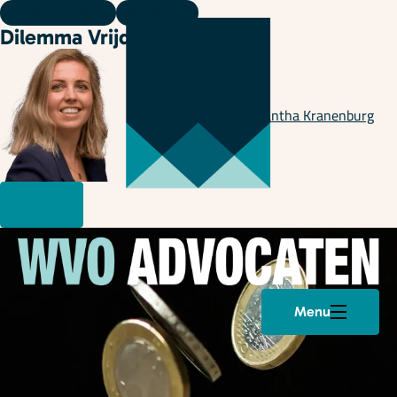
Dilemma vrijdag
02 mei 2025
Dilemma Vrijdag 😎
Geschreven door
Samantha Kranenburg
Menu
Plan een afspraak