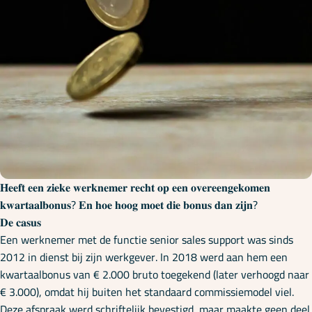
Onze specialisaties
Kennisbank
Cursussen
Podcasts
𝐇𝐞𝐞𝐟𝐭 𝐞𝐞𝐧 𝐳𝐢𝐞𝐤𝐞 𝐰𝐞𝐫𝐤𝐧𝐞𝐦𝐞𝐫 𝐫𝐞𝐜𝐡𝐭 𝐨𝐩 𝐞𝐞𝐧 𝐨𝐯𝐞𝐫𝐞𝐞𝐧𝐠𝐞𝐤𝐨𝐦𝐞𝐧
𝐤𝐰𝐚𝐫𝐭𝐚𝐚𝐥𝐛𝐨𝐧𝐮𝐬? 𝐄𝐧 𝐡𝐨𝐞 𝐡𝐨𝐨𝐠 𝐦𝐨𝐞𝐭 𝐝𝐢𝐞 𝐛𝐨𝐧𝐮𝐬 𝐝𝐚𝐧 𝐳𝐢𝐣𝐧?
Over ons
𝐃𝐞 𝐜𝐚𝐬𝐮𝐬
Een werknemer met de functie senior sales support was sinds
2012 in dienst bij zijn werkgever. In 2018 werd aan hem een
kwartaalbonus van € 2.000 bruto toegekend (later verhoogd naar
€ 3.000), omdat hij buiten het standaard commissiemodel viel.
Deze afspraak werd schriftelijk bevestigd, maar maakte geen deel