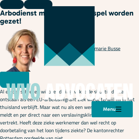
Kennis
16 april 2021
Arbodienst mag niet buiten spel worden
gezet!
Geschreven door
Annemarie Busse
Al eerder schreven wij over de ingewikkelde situatie die kan
ontstaan als een EU-arbeidsmigrant ziek wordt terwijl hij in het
thuisland verblijft. Maar wat nu als een werknemer zich ziek
Menu
meldt en per direct naar een verslavingskliniek in Thailand
vertrekt. Heeft deze zieke werknemer dan wel recht op
doorbetaling van het loon tijdens ziekte? De kantonrechter
Rotterdam oordeelde van niet.
Plan een afspraak