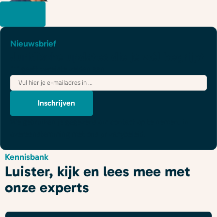
Nieuwsbrief
Juridische updates die je wél begrijpt
"
*
" geeft vereiste velden aan
E-
mailadres
*
Inschrijven
We gebruiken je gegevens om contact op te nemen, in
overeenstemming met ons
privacybeleid
.
Kennisbank
Luister, kijk en lees mee met
onze experts