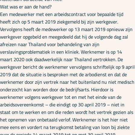
Onze specialisaties
Wat was er aan de hand?
Een medewerker met een arbeidscontract voor bepaalde tijd
heeft zich op 5 maart 2019 ziekgemeld bij zijn werkgever.
Kennisbank
Vervolgens heeft de medewerker op 13 maart 2019 opnieuw zijn
werkgever opgebeld en meegedeeld dat hij de volgende dag zal
afreizen naar Thailand voor behandeling van zijn
Cursussen
verslavingsproblematiek in een kliniek. Werknemer is op 14
maart 2020 ook daadwerkelijk naar Thailand vertrokken. De
werkgever bericht de werknemer vervolgens schriftelijk op 9 april
Podcasts
2019 dat de situatie is besproken met de arbodienst en dat de
werknemer door zijn vertrek naar het buitenland nu niet medisch
onderzocht kan worden door de bedrijfsarts. Hierdoor is
Over ons
werknemer volgens werkgever tot en met het einde van de
arbeidsovereenkomst – die eindigt op 30 april 2019 – niet in
staat om te werken en om die reden wordt het vertrek gezien als
het opnemen van onbetaald verlof. Werknemer is het hier niet
mee eens en vordert na terugkomst betaling van loon bij ziekte
over de periode 14 maart 2019 tot en met 30 april 2019.