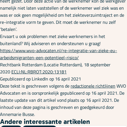
heeft gezet. Door deze actie van de werknemer kon de werkgever
namelijk niet laten vaststellen of de werknemer wel ziek was en
was er ook geen mogelijkheid om het ziekteverzuimtraject en de
re-integratie vorm te geven. Dit moet de werknemer nu zelf
‘betalen’.
Ervaart u ook problemen met zieke werknemers in het
buitenland? Wij adviseren en ondersteunen u graag!
https://www.wvo-advocaten.nl/re-integratie-van-zieke-eu-
arbeidsmigranten-een-potentieel-risico/
Rechtbank Rotterdam (Locatie Rotterdam), 18 september
2020
ECLI:NL:RBROT:2020:13181
Gepubliceerd op LinkedIn op 16 april 2021
Deze tekst is geschreven volgens de
redactionele richtlijnen
WVO
Advocaten en is oorspronkelijk gepubliceerd op 16 april 2021. De
laatste update van dit artikel vond plaats op 16 april 2021. De
inhoud van deze pagina is geschreven en goedgekeurd door
Annemarie Busse.
Andere interessante artikelen