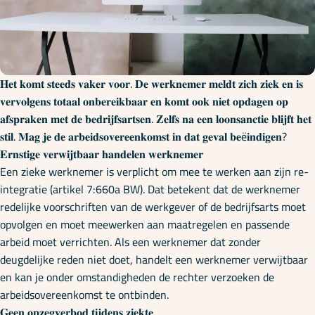
Onze specialisaties
Kennisbank
𝐇𝐞𝐭 𝐤𝐨𝐦𝐭 𝐬𝐭𝐞𝐞𝐝𝐬 𝐯𝐚𝐤𝐞𝐫 𝐯𝐨𝐨𝐫. 𝐃𝐞 𝐰𝐞𝐫𝐤𝐧𝐞𝐦𝐞𝐫 𝐦𝐞𝐥𝐝𝐭 𝐳𝐢𝐜𝐡 𝐳𝐢𝐞𝐤 𝐞𝐧 𝐢𝐬
𝐯𝐞𝐫𝐯𝐨𝐥𝐠𝐞𝐧𝐬 𝐭𝐨𝐭𝐚𝐚𝐥 𝐨𝐧𝐛𝐞𝐫𝐞𝐢𝐤𝐛𝐚𝐚𝐫 𝐞𝐧 𝐤𝐨𝐦𝐭 𝐨𝐨𝐤 𝐧𝐢𝐞𝐭 𝐨𝐩𝐝𝐚𝐠𝐞𝐧 𝐨𝐩
Cursussen
𝐚𝐟𝐬𝐩𝐫𝐚𝐤𝐞𝐧 𝐦𝐞𝐭 𝐝𝐞 𝐛𝐞𝐝𝐫𝐢𝐣𝐟𝐬𝐚𝐫𝐭𝐬𝐞𝐧. 𝐙𝐞𝐥𝐟𝐬 𝐧𝐚 𝐞𝐞𝐧 𝐥𝐨𝐨𝐧𝐬𝐚𝐧𝐜𝐭𝐢𝐞 𝐛𝐥𝐢𝐣𝐟𝐭 𝐡𝐞𝐭
𝐬𝐭𝐢𝐥. 𝐌𝐚𝐠 𝐣𝐞 𝐝𝐞 𝐚𝐫𝐛𝐞𝐢𝐝𝐬𝐨𝐯𝐞𝐫𝐞𝐞𝐧𝐤𝐨𝐦𝐬𝐭 𝐢𝐧 𝐝𝐚𝐭 𝐠𝐞𝐯𝐚𝐥 𝐛𝐞ë𝐢𝐧𝐝𝐢𝐠𝐞𝐧?
𝐄𝐫𝐧𝐬𝐭𝐢𝐠𝐞 𝐯𝐞𝐫𝐰𝐢𝐣𝐭𝐛𝐚𝐚𝐫 𝐡𝐚𝐧𝐝𝐞𝐥𝐞𝐧 𝐰𝐞𝐫𝐤𝐧𝐞𝐦𝐞𝐫
Podcasts
Een zieke werknemer is verplicht om mee te werken aan zijn re-
integratie (artikel 7:660a BW). Dat betekent dat de werknemer
redelijke voorschriften van de werkgever of de bedrijfsarts moet
Over ons
opvolgen en moet meewerken aan maatregelen en passende
arbeid moet verrichten. Als een werknemer dat zonder
deugdelijke reden niet doet, handelt een werknemer verwijtbaar
en kan je onder omstandigheden de rechter verzoeken de
arbeidsovereenkomst te ontbinden.
𝐆𝐞𝐞𝐧 𝐨𝐩𝐳𝐞𝐠𝐯𝐞𝐫𝐛𝐨𝐝 𝐭𝐢𝐣𝐝𝐞𝐧𝐬 𝐳𝐢𝐞𝐤𝐭𝐞