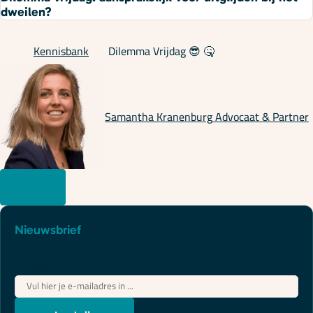
dweilen?
Kennisbank
Dilemma Vrijdag 😎 🤒
Samantha Kranenburg
Advocaat & Partner
Nieuwsbrief
Juridische updates die je wél begrijpt
"
*
" geeft vereiste velden aan
E-
mailadres
*