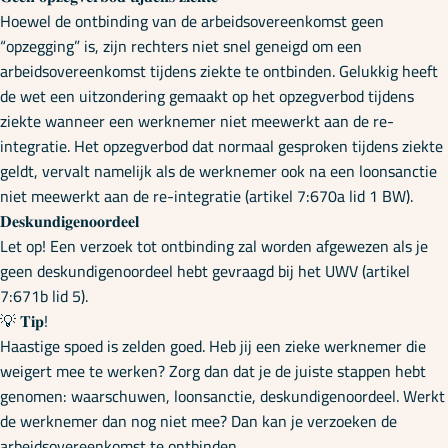
Hoewel de ontbinding van de arbeidsovereenkomst geen
“opzegging” is, zijn rechters niet snel geneigd om een
arbeidsovereenkomst tijdens ziekte te ontbinden. Gelukkig heeft
de wet een uitzondering gemaakt op het opzegverbod tijdens
ziekte wanneer een werknemer niet meewerkt aan de re-
integratie. Het opzegverbod dat normaal gesproken tijdens ziekte
geldt, vervalt namelijk als de werknemer ook na een loonsanctie
niet meewerkt aan de re-integratie (artikel 7:670a lid 1 BW).
𝐃𝐞𝐬𝐤𝐮𝐧𝐝𝐢𝐠𝐞𝐧𝐨𝐨𝐫𝐝𝐞𝐞𝐥
Let op! Een verzoek tot ontbinding zal worden afgewezen als je
geen deskundigenoordeel hebt gevraagd bij het UWV (artikel
7:671b lid 5).
💡 𝐓𝐢𝐩!
Haastige spoed is zelden goed. Heb jij een zieke werknemer die
weigert mee te werken? Zorg dan dat je de juiste stappen hebt
genomen: waarschuwen, loonsanctie, deskundigenoordeel. Werkt
de werknemer dan nog niet mee? Dan kan je verzoeken de
arbeidsovereenkomst te ontbinden.