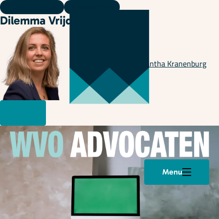
Dilemma vrijdag
14 februari 2025
Dilemma Vrijdag 😎 🤒
Geschreven door
Samantha Kranenburg
Menu
Plan een afspraak