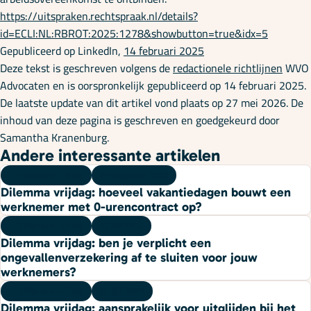
https://uitspraken.rechtspraak.nl/details?
id=ECLI:NL:RBROT:2025:1278&showbutton=true&idx=5
Gepubliceerd op LinkedIn,
14 februari 2025
Deze tekst is geschreven volgens de
redactionele richtlijnen
WVO
Advocaten en is oorspronkelijk gepubliceerd op 14 februari 2025.
De laatste update van dit artikel vond plaats op 27 mei 2026. De
inhoud van deze pagina is geschreven en goedgekeurd door
Samantha Kranenburg.
Andere interessante artikelen
Dilemma vrijdag
07 augustus 2026
Dilemma vrijdag: hoeveel vakantiedagen bouwt een
werknemer met 0-urencontract op?
Dilemma vrijdag
10 juli 2026
Dilemma vrijdag: ben je verplicht een
ongevallenverzekering af te sluiten voor jouw
werknemers?
Dilemma vrijdag
03 juli 2026
Dilemma vrijdag: aansprakelijk voor uitglijden bij het