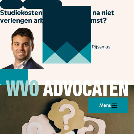
Kennis
11 september 2025
Studiekosten terugvorderen na niet
verlengen arbeidsovereenkomst?
Geschreven door
Daan Rijsemus
Menu
Plan een afspraak