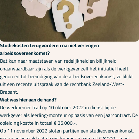
Onze specialisaties
Kennisbank
Studiekosten terugvorderen na niet verlengen
Cursussen
arbeidsovereenkomst?
Dat kan naar maatstaven van redelijkheid en billijkheid
onaanvaardbaar zijn als de werkgever zelf het initiatief heeft
Podcasts
genomen tot beëindiging van de arbeidsovereenkomst, zo blijkt
uit een recente uitspraak van de rechtbank Zeeland-West-
Brabant.
Over ons
Wat was hier aan de hand?
De werknemer trad op 10 oktober 2022 in dienst bij de
werkgever als leerling-monteur op basis van een jaarcontract. De
opleiding kostte in totaal € 35.000,-.
Op 11 november 2022 sloten partijen een studieovereenkomst,
waarin is bepaald dat de werknemer maximaal € 8.000,- moet