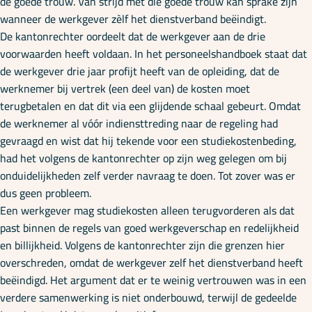
de goede trouw. Van strijd met die goede trouw kan sprake zijn
wanneer de werkgever zèlf het dienstverband beëindigt.
De kantonrechter oordeelt dat de werkgever aan de drie
voorwaarden heeft voldaan. In het personeelshandboek staat dat
de werkgever drie jaar profijt heeft van de opleiding, dat de
werknemer bij vertrek (een deel van) de kosten moet
terugbetalen en dat dit via een glijdende schaal gebeurt. Omdat
de werknemer al vóór indiensttreding naar de regeling had
gevraagd en wist dat hij tekende voor een studiekostenbeding,
had het volgens de kantonrechter op zijn weg gelegen om bij
onduidelijkheden zelf verder navraag te doen. Tot zover was er
dus geen probleem.
Een werkgever mag studiekosten alleen terugvorderen als dat
past binnen de regels van goed werkgeverschap en redelijkheid
en billijkheid. Volgens de kantonrechter zijn die grenzen hier
overschreden, omdat de werkgever zelf het dienstverband heeft
beëindigd. Het argument dat er te weinig vertrouwen was in een
verdere samenwerking is niet onderbouwd, terwijl de gedeelde