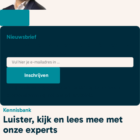
Nieuwsbrief
Juridische updates die je wél begrijpt
"
*
" geeft vereiste velden aan
E-
mailadres
*
Inschrijven
We gebruiken je gegevens om contact op te nemen, in
overeenstemming met ons
privacybeleid
.
Kennisbank
Luister, kijk en lees mee met
onze experts