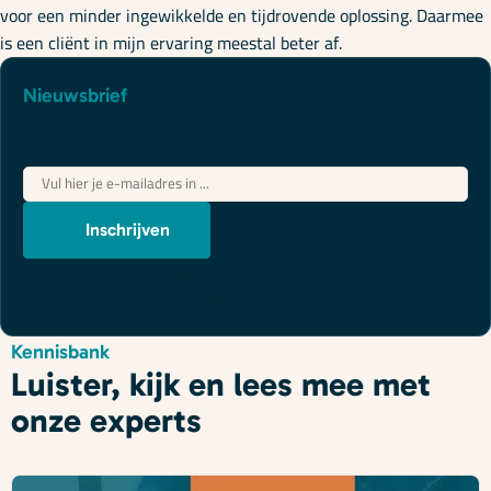
voor een minder ingewikkelde en tijdrovende oplossing. Daarmee
is een cliënt in mijn ervaring meestal beter af.
Nieuwsbrief
Juridische updates die je wél begrijpt
"
*
" geeft vereiste velden aan
E-
mailadres
*
Inschrijven
We gebruiken je gegevens om contact op te nemen, in
overeenstemming met ons
privacybeleid
.
Kennisbank
Luister, kijk en lees mee met
onze experts