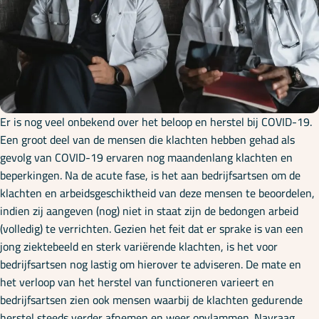
Onze specialisaties
Kennisbank
Cursussen
Er is nog veel onbekend over het beloop en herstel bij COVID-19.
Een groot deel van de mensen die klachten hebben gehad als
gevolg van COVID-19 ervaren nog maandenlang klachten en
Podcasts
beperkingen. Na de acute fase, is het aan bedrijfsartsen om de
klachten en arbeidsgeschiktheid van deze mensen te beoordelen,
indien zij aangeven (nog) niet in staat zijn de bedongen arbeid
Over ons
(volledig) te verrichten. Gezien het feit dat er sprake is van een
jong ziektebeeld en sterk variërende klachten, is het voor
bedrijfsartsen nog lastig om hierover te adviseren. De mate en
het verloop van het herstel van functioneren varieert en
bedrijfsartsen zien ook mensen waarbij de klachten gedurende
herstel steeds verder afnemen en weer opvlammen. Navraag