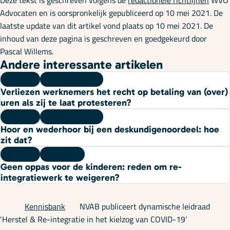
Deze tekst is geschreven volgens de
redactionele richtlijnen
WVO
Advocaten en is oorspronkelijk gepubliceerd op 10 mei 2021. De
laatste update van dit artikel vond plaats op 10 mei 2021. De
inhoud van deze pagina is geschreven en goedgekeurd door
Pascal Willems.
Andere interessante artikelen
Kennis
06 augustus 2026
Verliezen werknemers het recht op betaling van (over)
uren als zij te laat protesteren?
Kennis
03 augustus 2026
Hoor en wederhoor bij een deskundigenoordeel: hoe
zit dat?
Kennis
27 juli 2026
Geen oppas voor de kinderen: reden om re-
integratiewerk te weigeren?
Kennisbank
NVAB publiceert dynamische leidraad
‘Herstel & Re-integratie in het kielzog van COVID-19’