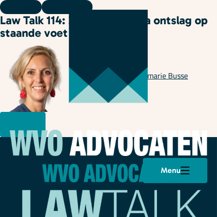
Podcast
28 maart 2025
Law Talk 114: ZW uitkering na ontslag op
staande voet
Geschreven door
Annemarie Busse
Menu
Plan een afspraak