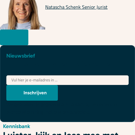
Natascha Schenk
Senior Jurist
Nieuwsbrief
Juridische updates die je wél begrijpt
"
*
" geeft vereiste velden aan
E-
mailadres
*
Inschrijven
We gebruiken je gegevens om contact op te nemen, in
overeenstemming met ons
privacybeleid
.
Kennisbank