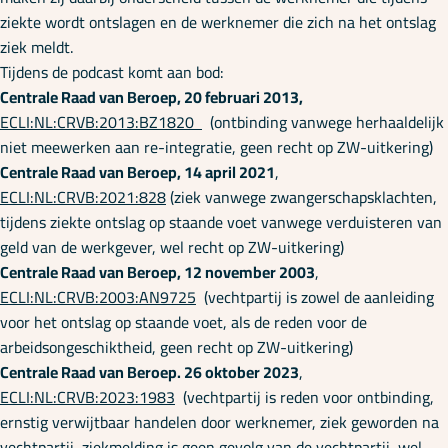
ziekte wordt ontslagen en de werknemer die zich na het ontslag
ziek meldt.
Tijdens de podcast komt aan bod:
Centrale Raad van Beroep, 20 februari 2013,
ECLI:NL:CRVB:2013:BZ1820
(ontbinding vanwege herhaaldelijk
niet meewerken aan re-integratie, geen recht op ZW-uitkering)
Centrale Raad van Beroep, 14 april 2021
,
ECLI:NL:CRVB:2021:828
(ziek vanwege zwangerschapsklachten,
tijdens ziekte ontslag op staande voet vanwege verduisteren van
geld van de werkgever, wel recht op ZW-uitkering)
Centrale Raad van Beroep, 12 november 2003
,
ECLI:NL:CRVB:2003:AN9725
(vechtpartij is zowel de aanleiding
voor het ontslag op staande voet, als de reden voor de
arbeidsongeschiktheid, geen recht op ZW-uitkering)
Centrale Raad van Beroep. 26 oktober 2023
,
ECLI:NL:CRVB:2023:1983
(vechtpartij is reden voor ontbinding,
ernstig verwijtbaar handelen door werknemer, ziek geworden na
vechtpartij, ziekmelding is geen gevolg van de vechtpartij, wel