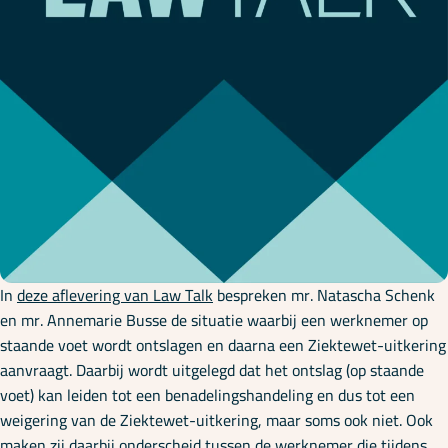
Onze specialisaties
Kennisbank
Cursussen
Podcasts
In
deze aflevering van Law Talk
bespreken mr. Natascha Schenk
Over ons
en mr. Annemarie Busse de situatie waarbij een werknemer op
staande voet wordt ontslagen en daarna een Ziektewet-uitkering
aanvraagt. Daarbij wordt uitgelegd dat het ontslag (op staande
voet) kan leiden tot een benadelingshandeling en dus tot een
weigering van de Ziektewet-uitkering, maar soms ook niet. Ook
maken zij daarbij onderscheid tussen de werknemer die tijdens