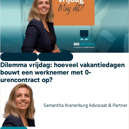
Onze specialisaties
Kennisbank
Cursussen
Dilemma vrijdag
07 augustus 2026
Dilemma vrijdag: hoeveel vakantiedagen
Podcasts
bouwt een werknemer met 0-
urencontract op?
Over ons
Samantha Kranenburg
Advocaat & Partner