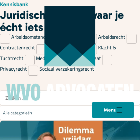
Kennisbank
Juridische kennis waar je
écht iets aan hebt
Arbeidsomstandigheden & Verzuim
Arbeidsrecht
Contractenrecht
Gezondheidsrecht
Klacht &
Tuchtrecht
Mediation
Model op Maat
Privacyrecht
Sociaal verzekeringsrecht
Menu
Plan een afspraak