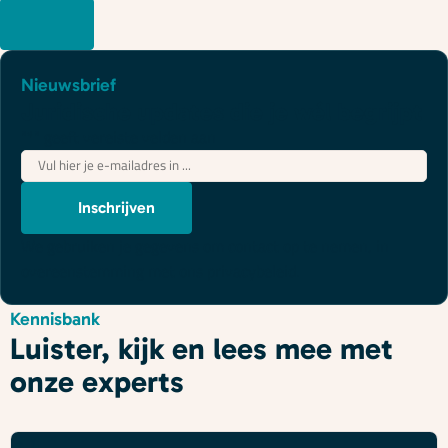
Nieuwsbrief
Juridische updates die je wél begrijpt
"
*
" geeft vereiste velden aan
E-
mailadres
*
Inschrijven
We gebruiken je gegevens om contact op te nemen, in
overeenstemming met ons
privacybeleid
.
Kennisbank
Luister, kijk en lees mee met
onze experts