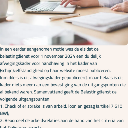
Onze specialisaties
Kennisbank
Cursussen
In een eerder aangenomen motie was de eis dat de
belastingdienst voor 1 november 2024 een duidelijk
afwegingskader voor handhaving in het kader van
Podcasts
(schijn)zelfstandigheid op haar website moest publiceren.
Inmiddels is dit afwegingskader gepubliceerd, maar helaas is dit
kader niets meer dan een bevestiging van de uitgangspunten die
Over ons
al bekend waren. Samenvattend geeft de Belastingdienst de
volgende uitgangspunten:
1. Check of er sprake is van arbeid, loon en gezag (artikel 7:610
BW);
2. Beoordeel de arbeidsrelaties aan de hand van het criteria van
het Deliveroo-arrest;