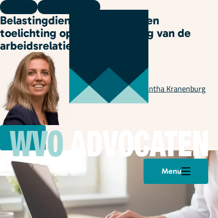
Kennis
04 november 2024
Belastingdienst publiceert een
toelichting op de beoordeling van de
arbeidsrelatie
Geschreven door
Samantha Kranenburg
Menu
Plan een afspraak