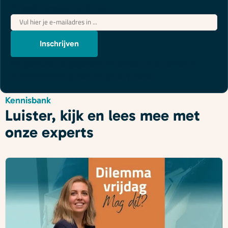
"
*
" geeft vereiste velden aan
E-
mailadres
*
Inschrijven
We gebruiken je gegevens om contact op te nemen, in
overeenstemming met ons
privacybeleid
.
Kennisbank
Luister, kijk en lees mee met
onze experts