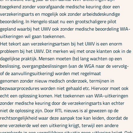
Onze specialisaties
toegekend zonder voorafgaande medische keuring door een
verzekeringsarts en mogelijk ook zonder arbeidsdeskundige
beoordeling. In Hengelo staat nu een grootschaligere pilot
Kennisbank
gepland waarbij het UWV ook zonder medische beoordeling WIA-
uitkeringen wil gaan toekennen.
Het tekort aan verzekeringsartsen bij het UWV is een enorm
Cursussen
probleem bij het UWV. Dit merken wij met onze klanten ook in de
dagelijkse praktijk. Mensen moeten (te) lang wachten op een
beslissing, overgangsbeslissingen (van de WGA naar de vervolg-
Podcasts
of de aanvullingsuitkering) worden met regelmaat
genomen zonder nieuw medisch onderzoek, termijnen in
bezwaarprocedures worden niet gehaald etc. Hiervoor moet ook
Over ons
echt een oplossing komen. Het toekennen van WIA-uitkeringen
zonder medische keuring door de verzekeringsarts kan echter
niet de oplossing zijn. Door RTL nieuws is al gewezen op de
rechtsongelijkheid waar deze aanpak toe kan leiden, doordat de
ene verzekerde wel een uitkering krijgt, terwijl een andere
verzekerde in een vergelijkbare situatie geen uitkering krijgt. Ook