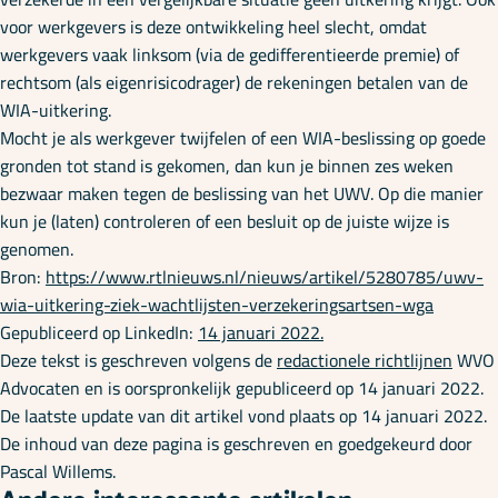
voor werkgevers is deze ontwikkeling heel slecht, omdat
werkgevers vaak linksom (via de gedifferentieerde premie) of
rechtsom (als eigenrisicodrager) de rekeningen betalen van de
WIA-uitkering.
Mocht je als werkgever twijfelen of een WIA-beslissing op goede
gronden tot stand is gekomen, dan kun je binnen zes weken
bezwaar maken tegen de beslissing van het UWV. Op die manier
kun je (laten) controleren of een besluit op de juiste wijze is
genomen.
Bron:
https://www.rtlnieuws.nl/nieuws/artikel/5280785/uwv-
wia-uitkering-ziek-wachtlijsten-verzekeringsartsen-wga
Gepubliceerd op LinkedIn:
14 januari 2022.
Deze tekst is geschreven volgens de
redactionele richtlijnen
WVO
Advocaten en is oorspronkelijk gepubliceerd op 14 januari 2022.
De laatste update van dit artikel vond plaats op 14 januari 2022.
De inhoud van deze pagina is geschreven en goedgekeurd door
Pascal Willems.