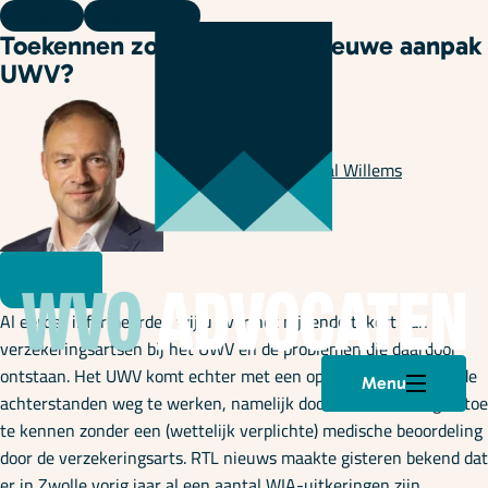
Kennis
14 januari 2022
Toekennen zonder keuren, nieuwe aanpak
UWV?
Geschreven door
Pascal Willems
Al eerder informeerden wij u over het nijpende tekort aan
verzekeringsartsen bij het UWV en de problemen die daardoor
ontstaan. Het UWV komt echter met een opmerkelijk plan om de
Menu
achterstanden weg te werken, namelijk door WIA-uitkeringen toe
te kennen zonder een (wettelijk verplichte) medische beoordeling
door de verzekeringsarts. RTL nieuws maakte gisteren bekend dat
er in Zwolle vorig jaar al een aantal WIA-uitkeringen zijn
Plan een afspraak